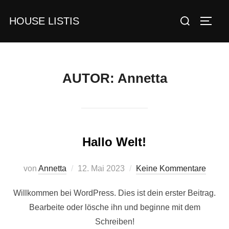
Zum
Suchen
HOUSE LISTIS
Inhalt
SEIT
nach:
springen
AUTOR:
Annetta
Hallo Welt!
Veröffentlicht
von
Annetta
12. Mai 2023
Keine Kommentare
am
Willkommen bei WordPress. Dies ist dein erster Beitrag.
Bearbeite oder lösche ihn und beginne mit dem
Schreiben!