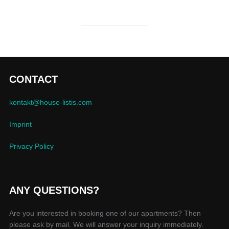
CONTACT
kontakt@house-listis.com
Imprint
Privacy Policy
ANY QUESTIONS?
Are you interested in booking one of our apartments? Then
please ask by mail. We will answer your inquiry immediately.